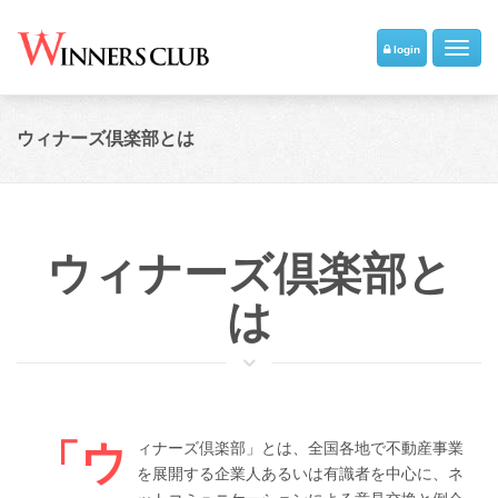
Toggl
login
navig
ウィナーズ倶楽部とは
ウィナーズ倶楽部と
は
「ウィナーズ倶楽部」とは、全国各地で不動産事業
を展開する企業人あるいは有識者を中心に、ネ